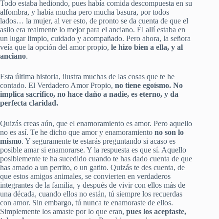
Todo estaba hediondo, pues había comida descompuesta en su
alfombra, y había mucha pero mucha basura, por todos
lados… la mujer, al ver esto, de pronto se da cuenta de que el
asilo era realmente lo mejor para el anciano. Él allí estaba en
un lugar limpio, cuidado y acompañado. Pero ahora, la señora
veía que la opción del amor propio,
le hizo bien a ella, y al
anciano
.
Esta última historia, ilustra muchas de las cosas que te he
contado. El Verdadero Amor Propio,
no tiene egoísmo. No
implica sacrifico, no hace daño a nadie, es eterno, y da
perfecta claridad.
Quizás creas aún, que el enamoramiento es amor. Pero aquello
no es así. Te he dicho que amor y enamoramiento
no son lo
mismo
. Y seguramente te estarás preguntando si acaso es
posible amar si enamorarse. Y la respuesta es que sí. Aquello
posiblemente te ha sucedido cuando te has dado cuenta de que
has amado a un perrito, o un gatito. Quizás te des cuenta, de
que estos amigos animales, se convierten en verdaderos
integrantes de la familia, y después de vivir con ellos más de
una década, cuando ellos no están, tú siempre los recuerdas
con amor. Sin embargo, tú nunca te enamoraste de ellos.
Simplemente los amaste por lo que eran,
pues los aceptaste,