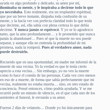
ayuda en algo profundo y delicado, su amor por mí,
iluminaba su mente, y le inspiraba a decirme todo lo que
yo necesitaba
. Esto realmente, era un resplandor espiritual,
que por un breve instante, disipaba toda confusión de su
mente, y la hacía ver con perfecta claridad todo lo que tenía
que decirme, así, ella sabía con plena certeza lo que debía
decirme.
Y nunca jamás se equivocó
. Y yo se lo agradezco
tanto, que la amo profundamente… y le prometido que nunca
jamás la abandonaré… Pues sé que la muerte no nos puede
separar, y aunque ella no entienda la profundidad de mi
promesa, nada la romperá.
Pues al verdadero amor, nada
puede destruirlo.
Recuerdo que en una oportunidad, mi madre me informó de la
muerte de una vecina. Yo la verdad es que le tenía cierto
aprecio a esta vecina… Sin embargo, yo no veo la muerte
como lo hace el común de las personas. Cada vez creo menos
en eso de a muerte, de forma que sabía perfectamente que mi
vecina, realmente no estaba muerta… sino, en otro estado de
conciencia. Pensé entonces, cómo podría ayudarla. Y se me
ocurrió pedir un minuto de silencio, en el que cada uno de los
asistentes al funeral, le enviarán a su amor.
Fueron 2 días de velatorio… Donde yo fui únicamente para