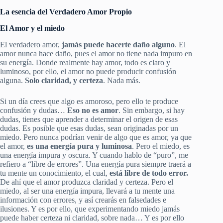
La esencia del Verdadero Amor Propio
El Amor y el miedo
El verdadero amor,
jamás puede hacerte daño alguno
. El
amor nunca hace daño, pues el amor no tiene nada impuro en
su energía. Donde realmente hay amor, todo es claro y
luminoso, por ello, el amor no puede producir confusión
alguna.
Solo claridad, y certeza
. Nada más.
Si un día crees que algo es amoroso, pero ello te produce
confusión y dudas…
Eso no es amor
. Sin embargo, si hay
dudas, tienes que aprender a determinar el origen de esas
dudas. Es posible que esas dudas, sean originadas por un
miedo. Pero nunca podrían venir de algo que es amor, ya que
el amor,
es una energía pura y luminosa
. Pero el miedo, es
una energía impura y oscura. Y cuando hablo de “puro”, me
refiero a “libre de errores”. Una energía pura siempre traerá a
tu mente un conocimiento, el cual,
está libre de todo error.
De ahí que el amor produzca claridad y certeza. Pero el
miedo, al ser una energía impura, llevará a tu mente una
información con errores, y así crearás en falsedades e
ilusiones. Y es por ello, que experimentando miedo jamás
puede haber certeza ni claridad, sobre nada… Y es por ello