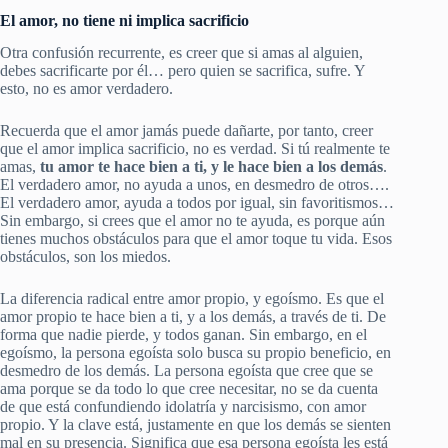
El amor, no tiene ni implica sacrificio
Otra confusión recurrente, es creer que si amas al alguien,
debes sacrificarte por él… pero quien se sacrifica, sufre. Y
esto, no es amor verdadero.
Recuerda que el amor jamás puede dañarte, por tanto, creer
que el amor implica sacrificio, no es verdad. Si tú realmente te
amas,
tu amor te hace bien a ti, y le hace bien a los demás
.
El verdadero amor, no ayuda a unos, en desmedro de otros….
El verdadero amor, ayuda a todos por igual, sin favoritismos…
Sin embargo, si crees que el amor no te ayuda, es porque aún
tienes muchos obstáculos para que el amor toque tu vida. Esos
obstáculos, son los miedos.
La diferencia radical entre amor propio, y egoísmo. Es que el
amor propio te hace bien a ti, y a los demás, a través de ti. De
forma que nadie pierde, y todos ganan. Sin embargo, en el
egoísmo, la persona egoísta solo busca su propio beneficio, en
desmedro de los demás. La persona egoísta que cree que se
ama porque se da todo lo que cree necesitar, no se da cuenta
de que está confundiendo idolatría y narcisismo, con amor
propio. Y la clave está, justamente en que los demás se sienten
mal en su presencia. Significa que esa persona egoísta les está