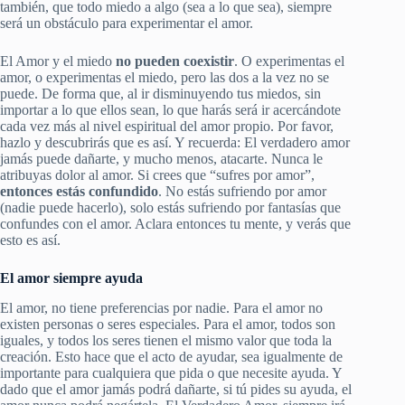
también, que todo miedo a algo (sea a lo que sea), siempre
será un obstáculo para experimentar el amor.
El Amor y el miedo
no pueden coexistir
. O experimentas el
amor, o experimentas el miedo, pero las dos a la vez no se
puede. De forma que, al ir disminuyendo tus miedos, sin
importar a lo que ellos sean, lo que harás será ir acercándote
cada vez más al nivel espiritual del amor propio. Por favor,
hazlo y descubrirás que es así. Y recuerda: El verdadero amor
jamás puede dañarte, y mucho menos, atacarte. Nunca le
atribuyas dolor al amor. Si crees que “sufres por amor”,
entonces estás confundido
. No estás sufriendo por amor
(nadie puede hacerlo), solo estás sufriendo por fantasías que
confundes con el amor. Aclara entonces tu mente, y verás que
esto es así.
El amor siempre ayuda
El amor, no tiene preferencias por nadie. Para el amor no
existen personas o seres especiales. Para el amor, todos son
iguales, y todos los seres tienen el mismo valor que toda la
creación. Esto hace que el acto de ayudar, sea igualmente de
importante para cualquiera que pida o que necesite ayuda. Y
dado que el amor jamás podrá dañarte, si tú pides su ayuda, el