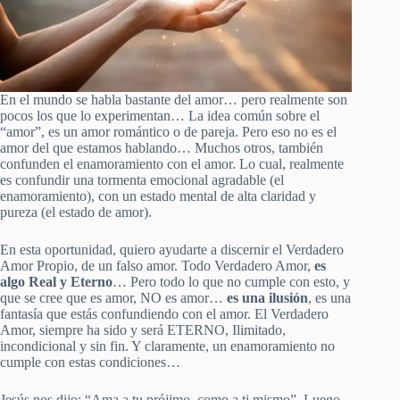
En el mundo se habla bastante del amor… pero realmente son
pocos los que lo experimentan… La idea común sobre el
“amor”, es un amor romántico o de pareja. Pero eso no es el
amor del que estamos hablando… Muchos otros, también
confunden el enamoramiento con el amor. Lo cual, realmente
es confundir una tormenta emocional agradable (el
enamoramiento), con un estado mental de alta claridad y
pureza (el estado de amor).
En esta oportunidad, quiero ayudarte a discernir el Verdadero
Amor Propio, de un falso amor. Todo Verdadero Amor,
es
algo Real y Eterno
… Pero todo lo que no cumple con esto, y
que se cree que es amor, NO es amor…
es una ilusión
, es una
fantasía que estás confundiendo con el amor. El Verdadero
Amor, siempre ha sido y será ETERNO, Ilimitado,
incondicional y sin fin. Y claramente, un enamoramiento no
cumple con estas condiciones…
Jesús nos dijo: “Ama a tu prójimo, como a ti mismo”. Luego,