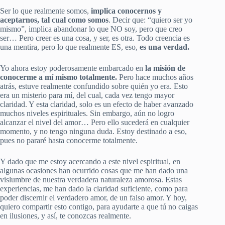
Ser lo que realmente somos,
implica conocernos y
aceptarnos, tal cual como somos
. Decir que: “quiero ser yo
mismo”, implica abandonar lo que NO soy, pero que creo
ser… Pero creer es una cosa, y ser, es otra. Todo creencia es
una mentira, pero lo que realmente ES, eso,
es una verdad.
Yo ahora estoy poderosamente embarcado en
la misión de
conocerme a mí mismo totalmente.
Pero hace muchos años
atrás, estuve realmente confundido sobre quién yo era. Esto
era un misterio para mí, del cual, cada vez tengo mayor
claridad. Y esta claridad, solo es un efecto de haber avanzado
muchos niveles espirituales. Sin embargo, aún no logro
alcanzar el nivel del amor… Pero ello sucederá en cualquier
momento, y no tengo ninguna duda. Estoy destinado a eso,
pues no pararé hasta conocerme totalmente.
Y dado que me estoy acercando a este nivel espiritual, en
algunas ocasiones han ocurrido cosas que me han dado una
vislumbre de nuestra verdadera naturaleza amorosa. Estas
experiencias, me han dado la claridad suficiente, como para
poder discernir el verdadero amor, de un falso amor. Y hoy,
quiero compartir esto contigo, para ayudarte a que tú no caigas
en ilusiones, y así, te conozcas realmente.