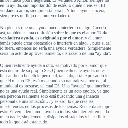
amor nunca podrá negártela. El Verdadero Amor, siempre irá
en tu ayuda, sin importar dónde estés, o quién creas ser. El
verdadero amor, siempre está para ti. Y toda ayuda sincera,
siempre es un flujo de amor verdadero.
No pienses que una ayuda puede interferir en algo. Creerlo
así, también es una confusión sobre lo que es el amor.
Toda
verdadera ayuda, es originada por el amor
, y el amor
jamás puede crear obstáculos o interferir en algo… pues si así
lo fuera, entonces no sería una ayuda verdadera. Simplemente
sería un acto de aprovechamiento, disfrazado de una “ayuda”.
Quien realmente ayuda a otro, es motivado por el amor que
está dentro de su propio Ser. Quien realmente ayuda, no está
buscando un beneficio personal, tan solo, está expresando lo
que él mismo ES, está mostrando su naturaleza amorosa, al
mundo, al expresarse, tal cual ES. Una “ayuda” que interfiere,
no es una ayuda real. Simplemente es un acto egoíco, ya que
esa persona realmente solo está buscando una ganancia
personal de una situación… y es eso, lo que crea las
interferencias en los procesos de los demás. Recuerda siempre
esto: El verdadero amor, ayuda a todos, sin interferir en nada
ni en nadie, simplemente, disipa los obstáculos y hace fluir
todo lo que está estancado.