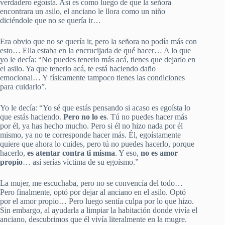
verdadero egoísta. Así es como luego de que la señora
encontrara un asilo, el anciano le llora como un niño
diciéndole que no se quería ir…
Era obvio que no se quería ir, pero la señora no podía más con
esto… Ella estaba en la encrucijada de qué hacer… A lo que
yo le decía: “No puedes tenerlo más acá, tienes que dejarlo en
el asilo. Ya que tenerlo acá, te está haciendo daño
emocional… Y físicamente tampoco tienes las condiciones
para cuidarlo”.
Yo le decía: “Yo sé que estás pensando si acaso es egoísta lo
que estás haciendo.
Pero no lo es
. Tú no puedes hacer más
por él, ya has hecho mucho. Pero si él no hizo nada por él
mismo, ya no te corresponde hacer más. Él, egoístamente
quiere que ahora lo cuides, pero tú no puedes hacerlo, porque
hacerlo,
es atentar contra ti misma
. Y eso,
no es amor
propio
… así serías víctima de su egoísmo.”
La mujer, me escuchaba, pero no se convencía del todo…
Pero finalmente, optó por dejar al anciano en el asilo. Optó
por el amor propio… Pero luego sentía culpa por lo que hizo.
Sin embargo, al ayudarla a limpiar la habitación donde vivía el
anciano, descubrimos que él vivía literalmente en la mugre.