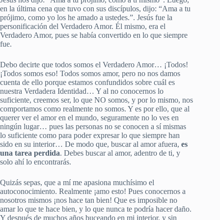
en la última cena que tuvo con sus discípulos, dijo: “Ama a tu
prójimo, como yo los he amado a ustedes.”. Jesús fue la
personificación del Verdadero Amor. Él mismo, era el
Verdadero Amor, pues se había convertido en lo que siempre
fue.
Debo decirte que todos somos el Verdadero Amor… ¡Todos!
¡Todos somos eso! Todos somos amor, pero no nos damos
cuenta de ello porque estamos confundidos sobre cuál es
nuestra Verdadera Identidad… Y al no conocernos lo
suficiente, creemos ser, lo que NO somos, y por lo mismo, nos
comportamos como realmente no somos. Y es por ello, que al
querer ver el amor en el mundo, seguramente no lo ves en
ningún lugar… pues las personas no se conocen a sí mismas
lo suficiente como para poder expresar lo que siempre han
sido en su interior… De modo que, buscar al amor afuera,
es
una tarea perdida
. Debes buscar al amor, adentro de ti, y
solo ahí lo encontrarás.
Quizás sepas, que a mí me apasiona muchísimo el
autoconocimiento. Realmente ¡amo esto! Pues conocernos a
nosotros mismos ¡nos hace tan bien! Que es imposible no
amar lo que te hace bien, y lo que nunca te podría hacer daño.
Y después de muchos años buceando en mi interior, y sin