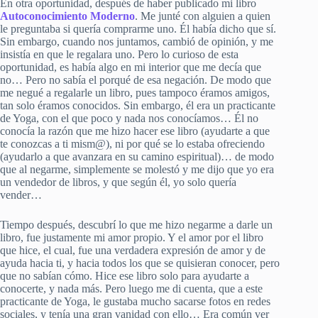
En otra oportunidad, después de haber publicado mi libro
Autoconocimiento Moderno
. Me junté con alguien a quien
le preguntaba si quería comprarme uno. Él había dicho que sí.
Sin embargo, cuando nos juntamos, cambió de opinión, y me
insistía en que le regalara uno. Pero lo curioso de esta
oportunidad, es había algo en mi interior que me decía que
no… Pero no sabía el porqué de esa negación. De modo que
me negué a regalarle un libro, pues tampoco éramos amigos,
tan solo éramos conocidos. Sin embargo, él era un practicante
de Yoga, con el que poco y nada nos conocíamos… Él no
conocía la razón que me hizo hacer ese libro (ayudarte a que
te conozcas a ti mism@), ni por qué se lo estaba ofreciendo
(ayudarlo a que avanzara en su camino espiritual)… de modo
que al negarme, simplemente se molestó y me dijo que yo era
un vendedor de libros, y que según él, yo solo quería
vender…
Tiempo después, descubrí lo que me hizo negarme a darle un
libro, fue justamente mi amor propio. Y el amor por el libro
que hice, el cual, fue una verdadera expresión de amor y de
ayuda hacia ti, y hacia todos los que se quisieran conocer, pero
que no sabían cómo. Hice ese libro solo para ayudarte a
conocerte, y nada más. Pero luego me di cuenta, que a este
practicante de Yoga, le gustaba mucho sacarse fotos en redes
sociales, y tenía una gran vanidad con ello… Era común ver