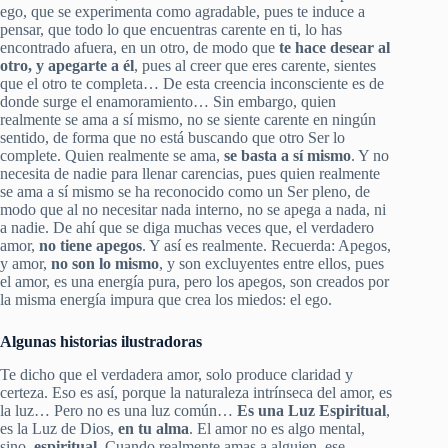
ego, que se experimenta como agradable, pues te induce a
pensar, que todo lo que encuentras carente en ti, lo has
encontrado afuera, en un otro, de modo que
te hace desear al
otro, y apegarte a él
, pues al creer que eres carente, sientes
que el otro te completa… De esta creencia inconsciente es de
donde surge el enamoramiento… Sin embargo, quien
realmente se ama a sí mismo, no se siente carente en ningún
sentido, de forma que no está buscando que otro Ser lo
complete. Quien realmente se ama,
se basta a sí mismo
. Y no
necesita de nadie para llenar carencias, pues quien realmente
se ama a sí mismo se ha reconocido como un Ser pleno, de
modo que al no necesitar nada interno, no se apega a nada, ni
a nadie. De ahí que se diga muchas veces que, el verdadero
amor,
no tiene apegos
. Y así es realmente. Recuerda: Apegos,
y amor,
no son lo mismo
, y son excluyentes entre ellos, pues
el amor, es una energía pura, pero los apegos, son creados por
la misma energía impura que crea los miedos: el ego.
Algunas historias ilustradoras
Te dicho que el verdadera amor, solo produce claridad y
certeza. Eso es así, porque la naturaleza intrínseca del amor, es
la luz… Pero no es una luz común…
Es una Luz Espiritual
,
es la Luz de Dios,
en tu alma
. El amor no es algo mental,
sino,
espiritual
. Cuando realmente amas a alguien, ese