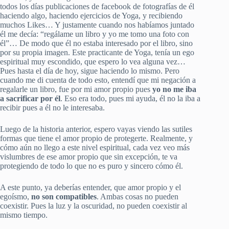
todos los días publicaciones de facebook de fotografías de él
haciendo algo, haciendo ejercicios de Yoga, y recibiendo
muchos Likes… Y justamente cuando nos habíamos juntado
él me decía: “regálame un libro y yo me tomo una foto con
él”… De modo que él no estaba interesado por el libro, sino
por su propia imagen. Este practicante de Yoga, tenía un ego
espiritual muy escondido, que espero lo vea alguna vez…
Pues hasta el día de hoy, sigue haciendo lo mismo. Pero
cuando me di cuenta de todo esto, entendí que mi negación a
regalarle un libro, fue por mi amor propio pues
yo no me iba
a sacrificar por él
. Eso era todo, pues mi ayuda, él no la iba a
recibir pues a él no le interesaba.
Luego de la historia anterior, espero vayas viendo las sutiles
formas que tiene el amor propio de protegerte. Realmente, y
cómo aún no llego a este nivel espiritual, cada vez veo más
vislumbres de ese amor propio que sin excepción, te va
protegiendo de todo lo que no es puro y sincero cómo él.
A este punto, ya deberías entender, que amor propio y el
egoísmo,
no son compatibles
. Ambas cosas no pueden
coexistir. Pues la luz y la oscuridad, no pueden coexistir al
mismo tiempo.