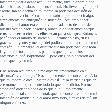
intentar ayudarla desde acá. Finalmente, tuve la oportunidad
de decir unas palabras en pleno funeral. No llevé ningún papel
escrito, tan solo tenía en mi mente, la poderosa decisión de
ayudar a mi vecina. Y cuando me subí al podio a decir algo,
simplemente me entregué a la situación. Recuerdo haber
dicho, que el amor era eterno, y que cada acto de amor de
nuestra vecina hacia nosotros, nunca lo olvidaríamos porque
esos actos eran eternos, ellos,
eran
para siempre.
Entonces
pedí hacer el minuto de silencio… Terminado esto, di las
gracias a la gente, y me bajé del podio con mucha calma en mi
corazón. Sin embargo, el discurso fue tan poderoso, que toda
la gente fue tocada por las palabras que dije… incluso el
sacerdote quedó sorprendido… pero ellas, solo nacieron del
amor que hay en mí.
Una señora recuerdo que me dijo: “te emocionaste en el
discurso”, y yo le dije: “No, simplemente me concentré”. A lo
que mi madre le dice: “Marcelo es así”. Y la verdad es que en
ese momento, experimenté todo lo que te he dicho. No me
emocioné diciendo nada de lo que dije. Simplemente
experimenté tal claridad mental, que me concentré tanto en mi
intención de ayudar, que el amor hizo todo, a través de mí, sin
ningún esfuerzo.