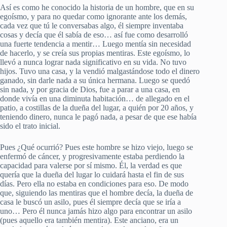
Así es como he conocido la historia de un hombre, que en su
egoísmo, y para no quedar como ignorante ante los demás,
cada vez que tú le conversabas algo, él siempre inventaba
cosas y decía que él sabía de eso… así fue como desarrolló
una fuerte tendencia a mentir… Luego mentía sin necesidad
de hacerlo, y se creía sus propias mentiras. Este egoísmo, lo
llevó a nunca lograr nada significativo en su vida. No tuvo
hijos. Tuvo una casa, y la vendió malgastándose todo el dinero
ganado, sin darle nada a su única hermana. Luego se quedó
sin nada, y por gracia de Dios, fue a parar a una casa, en
donde vivía en una diminuta habitación… de allegado en el
patio, a costillas de la dueña del lugar, a quién por 20 años, y
teniendo dinero, nunca le pagó nada, a pesar de que ese había
sido el trato inicial.
Pues ¿Qué ocurrió? Pues este hombre se hizo viejo, luego se
enfermó de cáncer, y progresivamente estaba perdiendo la
capacidad para valerse por sí mismo. Él, la verdad es que
quería que la dueña del lugar lo cuidará hasta el fin de sus
días. Pero ella no estaba en condiciones para eso. De modo
que, siguiendo las mentiras que el hombre decía, la dueña de
casa le buscó un asilo, pues él siempre decía que se iría a
uno… Pero él nunca jamás hizo algo para encontrar un asilo
(pues aquello era también mentira). Este anciano, era un