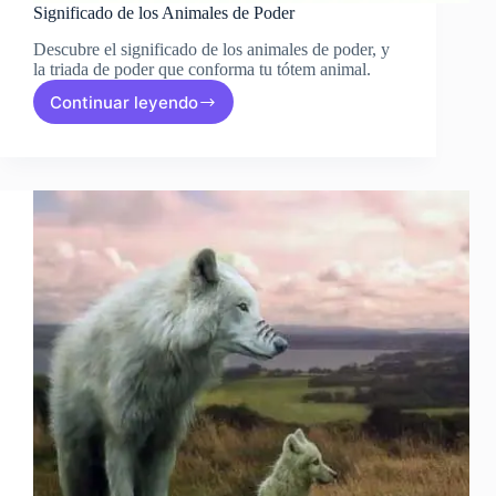
Significado de los Animales de Poder
Descubre el significado de los animales de poder, y
la triada de poder que conforma tu tótem animal.
Continuar leyendo
Significado
de
los
Animales
de
Poder