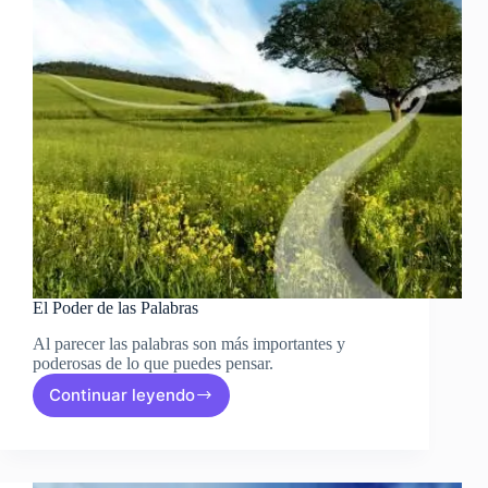
El Poder de las Palabras
Al parecer las palabras son más importantes y
poderosas de lo que puedes pensar.
Continuar leyendo
El
Poder
de
las
Palabras