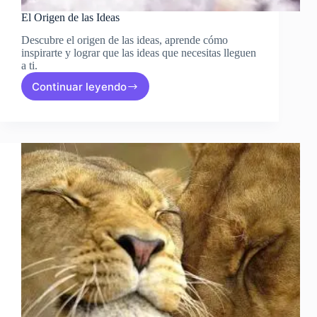
El Origen de las Ideas
Descubre el origen de las ideas, aprende cómo
inspirarte y lograr que las ideas que necesitas lleguen
a ti.
Continuar leyendo
El
Origen
de
las
Ideas