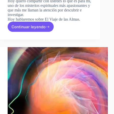
Hoy quiero compartir con ustedes lo que es para mí,
uno de los misterios espirituales más apasionantes y
que más me llaman la atención por descubrir e
investigar.
Hoy hablaremos sobre El Viaje de las Almas.
Continuar leyendo
El
Viaje
de
las
Almas