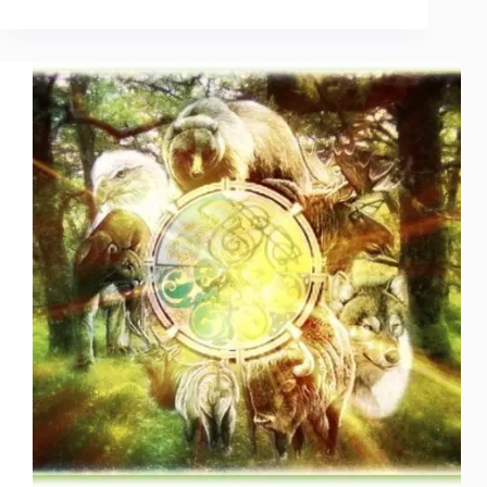
Fin
del
Cáncer
–
Métodos
Alternativos