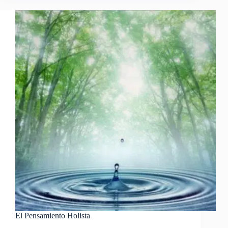
su
Vibración
Energética
El Pensamiento Holista