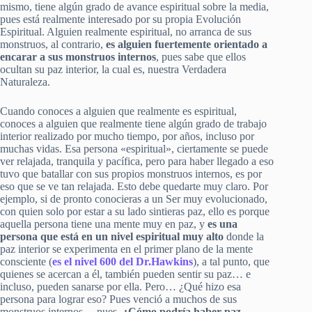
mismo, tiene algún grado de avance espiritual sobre la media,
pues está realmente interesado por su propia Evolución
Espiritual. Alguien realmente espiritual, no arranca de sus
monstruos, al contrario,
es alguien fuertemente orientado a
encarar a sus monstruos internos
, pues sabe que ellos
ocultan su paz interior, la cual es, nuestra Verdadera
Naturaleza.
Cuando conoces a alguien que realmente es espiritual,
conoces a alguien que realmente tiene algún grado de trabajo
interior realizado por mucho tiempo, por años, incluso por
muchas vidas. Esa persona «espiritual», ciertamente se puede
ver relajada, tranquila y pacífica, pero para haber llegado a eso
tuvo que batallar con sus propios monstruos internos, es por
eso que se ve tan relajada. Esto debe quedarte muy claro. Por
ejemplo, si de pronto conocieras a un Ser muy evolucionado,
con quien solo por estar a su lado sintieras paz, ello es porque
aquella persona tiene una mente muy en paz, y
es una
persona que está en un nivel espiritual muy alto
donde la
paz interior se experimenta en el primer plano de la mente
consciente (
es el nivel 600 del Dr.Hawkins
), a tal punto, que
quienes se acercan a él, también pueden sentir su paz… e
incluso, pueden sanarse por ella. Pero… ¿Qué hizo esa
persona para lograr eso? Pues venció a muchos de sus
monstruos internos… pues,
¿Cómo podría haber paz