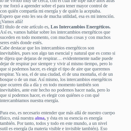
lo he vivido muy de cerca, con el cual me tope hace años atrás
y me forzó a aprender sobre el para tener mayor control de
con quién compartía mi energía y de quién la aceptaba.
Espero que esto les sea de mucha utilidad, esa es mi intención.
¡Vamos allá!
El título de este artículo es,
Los Intercambios Energéticos.
Así es, vamos hablar sobre los intercambios energéticos que
suceden en todo momento, con muchas cosas y con muchos
seres estés donde estés.
Cabe destacar que los intercambios energéticos son
inevitables, pues son algo tan esencial y natural que es como si
te dijera que dejaras de respirar… evidentemente nadie puede
dejar de respirar por siempre y vivir al mismo tiempo, pero lo
que si podemos hacer, es elegir el tipo de aire que queremos
respirar. Ya sea, el de una ciudad, el de una montaña, el de un
bosque o de un mar. Así mismo, los intercambios energéticos
que ocurren día a día y en todo momento también son
inevitables, ante este hecho no podemos hacer nada, pero lo
que si podemos hacer, es elegir con quiénes o con qué
intercambiamos nuestra energía.
Para eso, es necesario entender que más allá de nuestro cuerpo
físico, está nuestra
alma
,
y ésta en su esencia es energía
también. Por tanto, todos y todo en este mundo, a un nivel
sutil es energía (la materia visible e invisible también). Eso