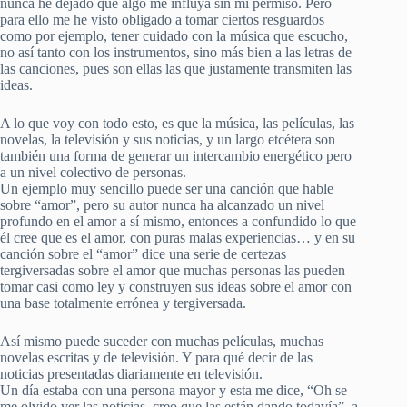
nunca he dejado que algo me influya sin mi permiso. Pero
para ello me he visto obligado a tomar ciertos resguardos
como por ejemplo, tener cuidado con la música que escucho,
no así tanto con los instrumentos, sino más bien a las letras de
las canciones, pues son ellas las que justamente transmiten las
ideas.
A lo que voy con todo esto, es que la música, las películas, las
novelas, la televisión y sus noticias, y un largo etcétera son
también una forma de generar un intercambio energético pero
a un nivel colectivo de personas.
Un ejemplo muy sencillo puede ser una canción que hable
sobre “amor”, pero su autor nunca ha alcanzado un nivel
profundo en el amor a sí mismo, entonces a confundido lo que
él cree que es el amor, con puras malas experiencias… y en su
canción sobre el “amor” dice una serie de certezas
tergiversadas sobre el amor que muchas personas las pueden
tomar casi como ley y construyen sus ideas sobre el amor con
una base totalmente errónea y tergiversada.
Así mismo puede suceder con muchas películas, muchas
novelas escritas y de televisión. Y para qué decir de las
noticias presentadas diariamente en televisión.
Un día estaba con una persona mayor y esta me dice, “Oh se
me olvido ver las noticias, creo que las están dando todavía”, a