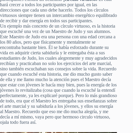
hará crecer a todos los participantes por igual, en las
direcciones que cada uno debe hacerlo. Todos los círculos
virtuosos siempre tienen un intercambio energético equilibrado
de recibir y dar energía en todos sus participantes.
Un ejemplo más concreto de un círculo virtuoso, es la historia
que escuché una vez de un Maestro de Judo y sus alumnos.
Este Maestro de Judo era una persona con una edad cercana a
los 80 años, pero que físicamente y mentalmente se
encontraba bastante bien. Él se había esforzado durante su
vida en adquirir cierta sabiduría y le entregaba ésta a sus
estudiantes de Judo, los cuales alegremente y muy agradecidos
recibían y practicaban no solo los ejercicios del arte marcial,
sino también escuchaban sus consejos sobre la vida. Recuerdo
que cuando escuché esta historia, me dio mucho gusto saber
de ella y me llamo mucho la atención pues el Maestro decía
que estar con jóvenes le hacía muy bien, pues la energía de los
jóvenes lo revitalizaba (cosa que cuando la escuché la entendí
perfectamente, ya les explicaré porque). Pero lo más grandioso
de todo, era que el Maestro les entregaba sus enseñanzas sobre
el arte marcial y su sabiduría a los jóvenes, y ellos su energía
al Maestro. Recuerdo que eso me dio mucha alegría, y me
decía a mí mismo, vaya pero que hermoso circulo virtuoso,
ojala todo fuera así.