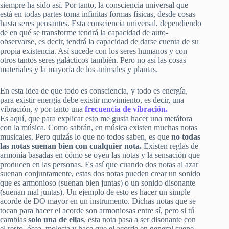
siempre ha sido así. Por tanto, la consciencia universal que
está en todas partes toma infinitas formas físicas, desde cosas
hasta seres pensantes. Esta consciencia universal, dependiendo
de en qué se transforme tendrá la capacidad de auto-
observarse, es decir, tendrá la capacidad de darse cuenta de su
propia existencia. Así sucede con los seres humanos y con
otros tantos seres galácticos también. Pero no así las cosas
materiales y la mayoría de los animales y plantas.
En esta idea de que todo es consciencia, y todo es energía,
para existir energía debe existir movimiento, es decir, una
vibración, y por tanto una
frecuencia de vibración.
Es aquí, que para explicar esto me gusta hacer una metáfora
con la música. Como sabrán, en música existen muchas notas
musicales. Pero quizás lo que no todos saben, es que
no todas
las notas suenan bien con cualquier nota.
Existen reglas de
armonía basadas en cómo se oyen las notas y la sensación que
producen en las personas. Es así que cuando dos notas al azar
suenan conjuntamente, estas dos notas pueden crear un sonido
que es armonioso (suenan bien juntas) o un sonido disonante
(suenan mal juntas). Un ejemplo de esto es hacer un simple
acorde de DO mayor en un instrumento. Dichas notas que se
tocan para hacer el acorde son armoniosas entre sí, pero si tú
cambias
solo una de ellas
, esta nota pasa a ser disonante con
el resto, ósea, molesta y hace que el acorde en general suene