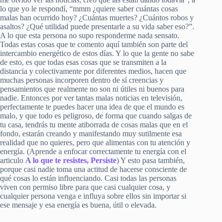
lo que yo le respondí, “mmm ¿quiere saber cuántas cosas
malas han ocurrido hoy? ¿Cuántas muertes? ¿Cuántos robos y
asaltos? ¿Qué utilidad puede presentarle a su vida saber eso?”.
A lo que esta persona no supo responderme nada sensato.
Todas estas cosas que te comento aquí también son parte del
intercambio energético de estos días. Y lo que la gente no sabe
de esto, es que todas esas cosas que se transmiten a la
distancia y colectivamente por diferentes medios, hacen que
muchas personas incorporen dentro de sí creencias y
pensamientos que realmente no son ni útiles ni buenos para
nadie. Entonces por ver tantas malas noticias en televisión,
perfectamente te puedes hacer una idea de que el mundo es
malo, y que todo es peligroso, de forma que cuando salgas de
tu casa, tendrás tu mente atiborrada de cosas malas que en el
fondo, estarán creando y manifestando muy sutilmente esa
realidad que no quieres, pero que alimentas con tu atención y
energía. (Aprende a enfocar correctamente tu energía con el
articulo
A lo que te resistes, Persiste
) Y esto pasa también,
porque casi nadie toma una actitud de hacerse consciente de
qué cosas lo están influenciando. Casi todas las personas
viven con permiso libre para que casi cualquier cosa, y
cualquier persona venga e influya sobre ellos sin importar si
ese mensaje y esa energía es buena, útil o elevada.