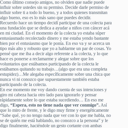
Como último consejo amigos, no olviden que nadie puede
influir sobre ustedes sin su permiso. Decide darle permiso de
influir sobre ti a todo lo bueno, y a todos quienes transmitan
algo bueno, eso es lo más sano que puedes decidir.
Recuerdo hace un tiempo decidí participar de una colecta para
una fundación que se dedica a ayudar a niños con cáncer acá
en mi ciudad. En el momento de la colecta yo estaba súper
entusiasmado recolectado dinero y me estaba yendo bastante
bien por el entusiasmo que le ponía. En eso va y se acerca un
tipo más alto y robusto que yo a hablarme un par de cosas. Yo
pensé que me iba a decir algo referente a la colecta, y lo que
hace es ponerse a reclamarme y alegar sobre que los
voluntarios que estábamos participando de la colecta le
estábamos quitando su trabajo…(algo que era una completa
estupidez)…Me alegaba específicamente sobre una chica que
nunca vi ni conozco que supuestamente también estaba
participando de la colecta.
En ese momento me voy dando cuenta de sus intenciones y
giro mi cabeza hacia otro lado para ignorarlo y pensar
rápidamente sobre lo que estaba sucediendo… En eso me
digo,
“Espera, esto no tiene nada que ver conmigo”.
Así
que lo miro de frente, y le digo muy firme y energéticamente
“Sabe qué, yo no tengo nada que ver con lo que me habla, no
se de quién me está hablando, no conozco a la persona” y le
digo finalmente, haciéndole un gesto cortante con ambas