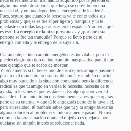
nada es realmente un mal hábito adquirido por la persona en
algún momento de su vida, que luego se convirtió en una
necesidad, y en una dependencia energética de los demás.
Pues, seguro que cuando la persona ya te contó todos sus
problemas y quejas se fue súper ligera y tranquila y tú te
quedaste con todas las pesadeces en tu espalda. Y adivina qué
es eso.
La energía de la otra persona…
y ¿por qué esta
persona se fue tan tranquila? Porque se llevó parte de tu
energía con ella y te entrego de la suya a ti.
Claramente, el intercambio energético es inevitable, pero tú
puedes elegir otro tipo de intercambio más positivo para ti que
este ejemplo que te acabo de mostrar.
Y obviamente, si tú tienes uno de tus mejores amigos pasando
por un mal momento, tu estarás ahí con él y también ocurrirá
algo muy parecido a la situación comentada pero la diferencia
radical es que tu amigo en verdad lo necesita, necesita de tu
ayuda, tú lo sabes y quieres dársela. Es algo que en verdad
nace de ti. Por tanto, tu inconscientemente sabes que cargarás
parte de su energía, y que tú le entregarás parte de la tuya a él,
pero en realidad, tú también sabes que tú y tu amigo buscarán
alguna solución al problema y todo realmente pasará. No así
como en la otra situación donde el objetivo es quejarse por
quejarse sin ningún interés se solucionar nada.