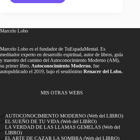
Thunberg,
el
Cambio
Climático,
y
Marcelo Lobo
Evolución
del
Mundo
Marcelo Lobo es el fundador de TuEspadaMental. Es
meditador experto en desarrollo espiritual, autor de libros, guía
y maestro del camino del Autoconocimiento Moderno (AM),
su primer libro,
Autoconocimiento Moderno
, fue
autopublicado el 2019, bajo el seudónimo
Renacer del Lobo.
MIS OTRAS WEBS
AUTOCONOCIMIENTO MODERNO (Web del LIBRO)
EL SUEÑO DE TU VIDA (Web del LIBRO)
LA VERDAD DE LAS LLAMAS GEMELAS (Web del
LIBRO)
EL ARTE DE CAZAR LA SOMBRA (Web del LIBRO)