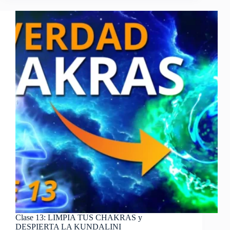
vida
y
enseñanzas
del
Maestro
Buda:
Un
camino
hacia
la
iluminación
Clase 13: LIMPIA TUS CHAKRAS y
DESPIERTA LA KUNDALINI