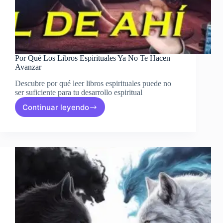
Por Qué Los Libros Espirituales Ya No Te Hacen
Avanzar
Descubre por qué leer libros espirituales puede no
ser suficiente para tu desarrollo espiritual
Continuar leyendo
Por
Qué
Los
Libros
Espirituales
Ya
No
Te
Hacen
Avanzar