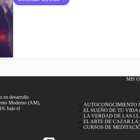
Greta
Thunberg,
el
Cambio
Climático,
y
Evolución
del
Mundo
MIS 
 en desarrollo
miento Moderno (AM),
AUTOCONOCIMIENTO MO
19, bajo el
EL SUEÑO DE TU VIDA (
LA VERDAD DE LAS LLA
EL ARTE DE CAZAR LA 
CURSOS DE MEDITACI