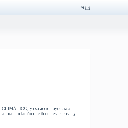
$
0
Carro
de
compra
IMÁTICO, y esa acción ayudará a la
a la relación que tienen estas cosas y