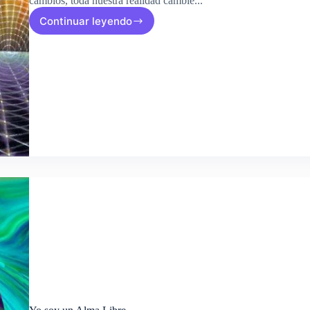
cambios, toda nuestra realidad cambie..."
Continuar leyendo
Tus
Partes
Internas