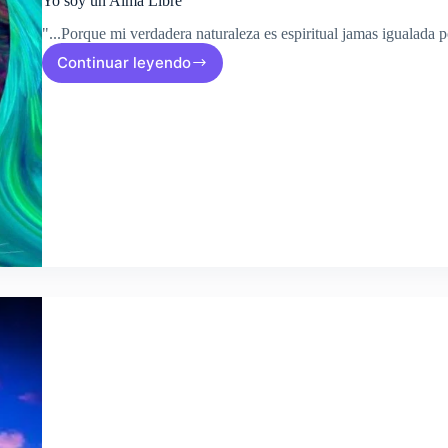
Yo soy un Alma Libre
"...Porque mi verdadera naturaleza es espiritual jamas igualada po
Continuar leyendo
Yo
soy
un
Alma
Libre