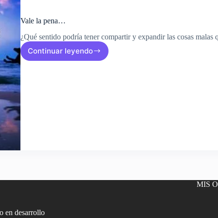
Vale la pena…
¿Qué sentido podría tener compartir y expandir las cosas malas
Continuar leyendo
Vale
la
pena…
MIS 
 en desarrollo