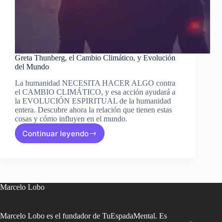
Greta Thunberg, el Cambio Climático, y Evolución
del Mundo
La humanidad NECESITA HACER ALGO contra
el CAMBIO CLIMÁTICO, y esa acción ayudará a
la EVOLUCIÓN ESPIRITUAL de la humanidad
entera. Descubre ahora la relación que tienen estas
cosas y cómo influyen en el mundo.
Continuar leyendo
Greta
Thunberg,
el
Cambio
Climático,
y
Marcelo Lobo
Evolución
del
Mundo
Marcelo Lobo es el fundador de TuEspadaMental. Es