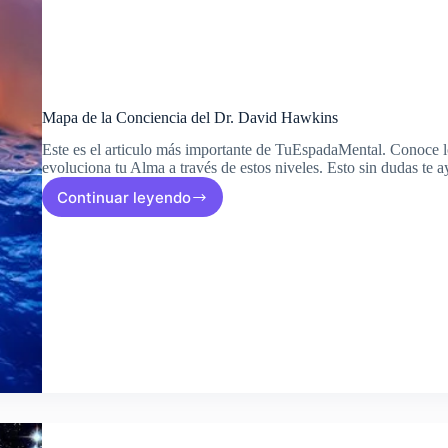
Mapa de la Conciencia del Dr. David Hawkins
Este es el articulo más importante de TuEspadaMental. Conoce l
evoluciona tu Alma a través de estos niveles. Esto sin dudas te a
Continuar leyendo
Mapa
de
la
Conciencia
del
Dr.
David
Hawkins