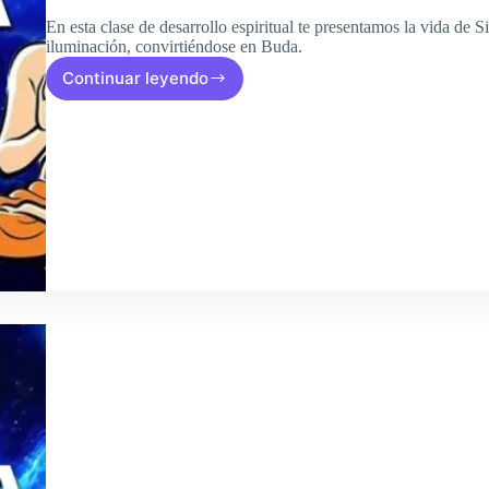
En esta clase de desarrollo espiritual te presentamos la vida de
iluminación, convirtiéndose en Buda.
Continuar leyendo
Clase
15:
La
vida
y
enseñanzas
del
Maestro
Buda:
Un
camino
hacia
la
iluminación