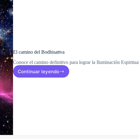
El camino del Bodhisattva
Conoce el camino definitivo para lograr la Iluminación Espiritual
Continuar leyendo
El
camino
del
Bodhisattva