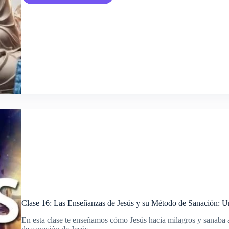
Error
Espiritual
de
Buda
que
Nadie
te
Cuenta
Clase 16: Las Enseñanzas de Jesús y su Método de Sanación: Un 
En esta clase te enseñamos cómo Jesús hacia milagros y sanaba a