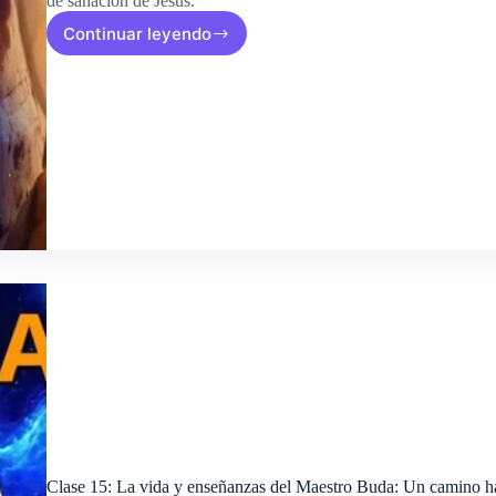
de sanación de Jesús.
Continuar leyendo
Clase
16:
Las
Enseñanzas
de
Jesús
y
su
Método
de
Sanación:
Un
Análisis
Espiritual
Clase 15: La vida y enseñanzas del Maestro Buda: Un camino ha