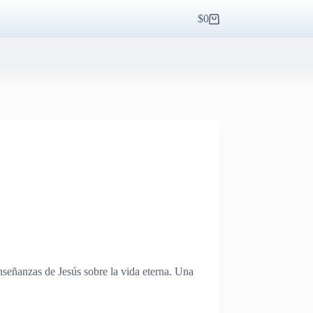
$
0
Carro
de
compra
enseñanzas de Jesús sobre la vida eterna. Una