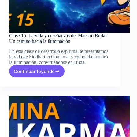
Clase 15: La vida y enseñanzas del Maestro Buda:
Un camino hacia la iluminación
En esta clase de desarrollo espiritual te presentamos
la vida de Siddhartha Gautama, y cómo él encontró
la iluminación, convirtiéndose en Buda.
Continuar leyendo
Clase
15:
La
vida
y
enseñanzas
del
Maestro
Buda:
Un
camino