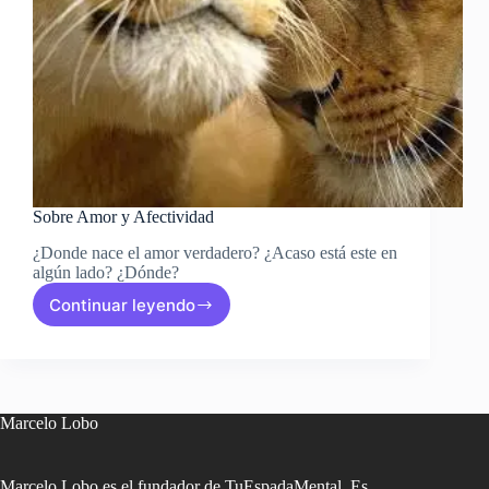
Sobre Amor y Afectividad
¿Donde nace el amor verdadero? ¿Acaso está este en
algún lado? ¿Dónde?
Continuar leyendo
Sobre
Amor
y
Afectividad
Marcelo Lobo
Marcelo Lobo es el fundador de TuEspadaMental. Es