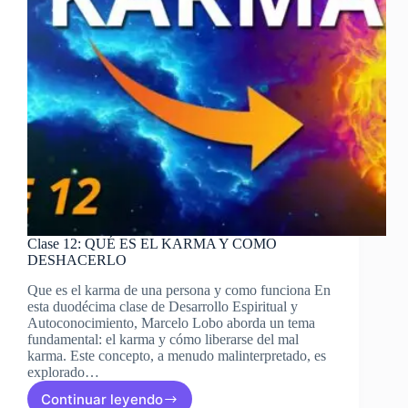
hacia
la
iluminación
Clase 12: QUÉ ES EL KARMA Y COMO
DESHACERLO
Que es el karma de una persona y como funciona En
esta duodécima clase de Desarrollo Espiritual y
Autoconocimiento, Marcelo Lobo aborda un tema
fundamental: el karma y cómo liberarse del mal
karma. Este concepto, a menudo malinterpretado, es
explorado…
Continuar leyendo
Clase