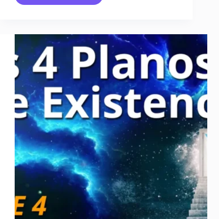
12:
QUÉ
ES
EL
KARMA
Y
COMO
DESHACERLO