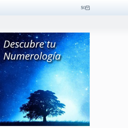
$
0
Carro
de
compra