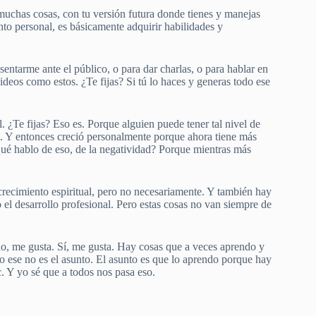
muchas cosas, con tu versión futura donde tienes y manejas
ento personal, es básicamente adquirir habilidades y
tarme ante el público, o para dar charlas, o para hablar en
deos como estos. ¿Te fijas? Si tú lo haces y generas todo ese
l. ¿Te fijas? Eso es. Porque alguien puede tener tal nivel de
o. Y entonces creció personalmente porque ahora tiene más
qué hablo de eso, de la negatividad? Porque mientras más
recimiento espiritual, pero no necesariamente. Y también hay
 el desarrollo profesional. Pero estas cosas no van siempre de
plo, me gusta. Sí, me gusta. Hay cosas que a veces aprendo y
o ese no es el asunto. El asunto es que lo aprendo porque hay
c. Y yo sé que a todos nos pasa eso.