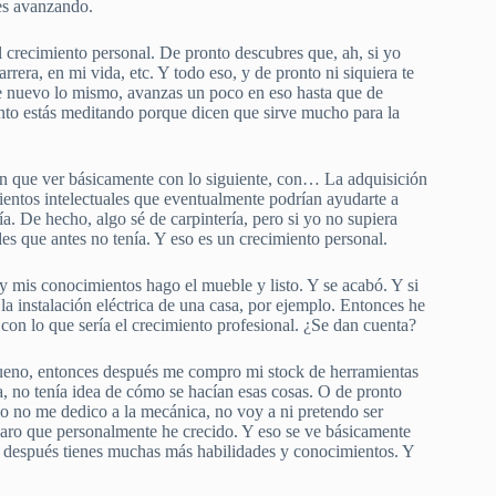
ues avanzando.
El crecimiento personal. De pronto descubres que, ah, si yo
rera, en mi vida, etc. Y todo eso, y de pronto ni siquiera te
 de nuevo lo mismo, avanzas un poco en eso hasta que de
pronto estás meditando porque dicen que sirve mucho para la
enen que ver básicamente con lo siguiente, con… La adquisición
ientos intelectuales que eventualmente podrían ayudarte a
ía. De hecho, algo sé de carpintería, pero si yo no supiera
s que antes no tenía. Y eso es un crecimiento personal.
 mis conocimientos hago el mueble y listo. Y se acabó. Y si
a instalación eléctrica de una casa, por ejemplo. Entonces he
 con lo que sería el crecimiento profesional. ¿Se dan cuenta?
 bueno, entonces después me compro mi stock de herramientas
ía, no tenía idea de cómo se hacían esas cosas. O de pronto
 no me dedico a la mecánica, no voy a ni pretendo ser
laro que personalmente he crecido. Y eso se ve básicamente
y después tienes muchas más habilidades y conocimientos. Y