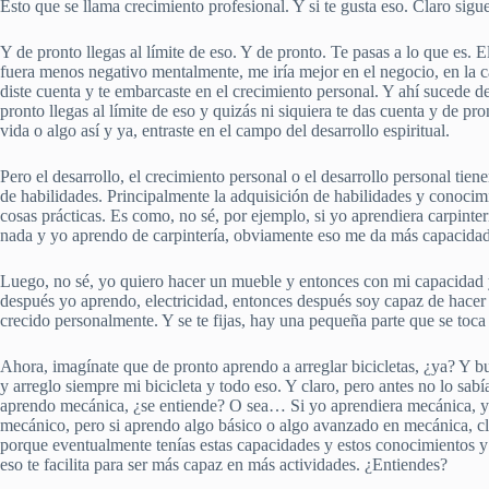
Esto que se llama crecimiento profesional. Y si te gusta eso. Claro sig
Y de pronto llegas al límite de eso. Y de pronto. Te pasas a lo que es. 
fuera menos negativo mentalmente, me iría mejor en el negocio, en la car
diste cuenta y te embarcaste en el crecimiento personal. Y ahí sucede
pronto llegas al límite de eso y quizás ni siquiera te das cuenta y de 
vida o algo así y ya, entraste en el campo del desarrollo espiritual.
Pero el desarrollo, el crecimiento personal o el desarrollo personal ti
de habilidades. Principalmente la adquisición de habilidades y conocim
cosas prácticas. Es como, no sé, por ejemplo, si yo aprendiera carpinter
nada y yo aprendo de carpintería, obviamente eso me da más capacidade
Luego, no sé, yo quiero hacer un mueble y entonces con mi capacidad y
después yo aprendo, electricidad, entonces después soy capaz de hacer l
crecido personalmente. Y se te fijas, hay una pequeña parte que se toca
Ahora, imagínate que de pronto aprendo a arreglar bicicletas, ¿ya? Y
y arreglo siempre mi bicicleta y todo eso. Y claro, pero antes no lo sab
aprendo mecánica, ¿se entiende? O sea… Si yo aprendiera mecánica, yo
mecánico, pero si aprendo algo básico o algo avanzado en mecánica, c
porque eventualmente tenías estas capacidades y estos conocimientos 
eso te facilita para ser más capaz en más actividades. ¿Entiendes?