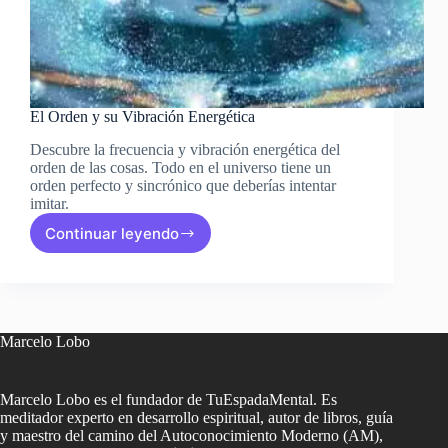
El Orden y su Vibración Energética
Descubre la frecuencia y vibración energética del
orden de las cosas. Todo en el universo tiene un
orden perfecto y sincrónico que deberías intentar
imitar.
Continuar leyendo
El
Orden
y
su
Vibración
Energética
Marcelo Lobo
Marcelo Lobo es el fundador de TuEspadaMental. Es
meditador experto en desarrollo espiritual, autor de libros, guía
y maestro del camino del Autoconocimiento Moderno (AM),