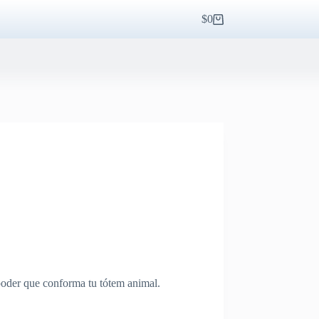
$
0
Carro
de
compra
 poder que conforma tu tótem animal.