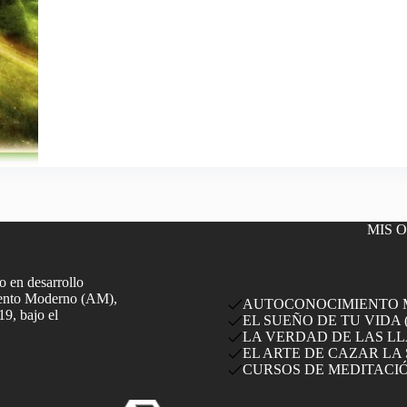
de
los
Animales
de
Poder
MIS 
 en desarrollo
miento Moderno (AM),
AUTOCONOCIMIENTO MO
19, bajo el
EL SUEÑO DE TU VIDA (
LA VERDAD DE LAS LLA
EL ARTE DE CAZAR LA 
CURSOS DE MEDITACI