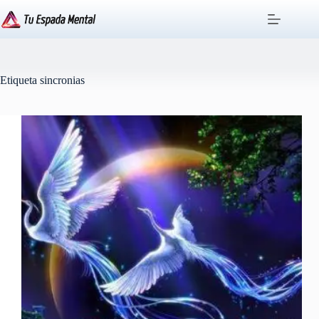
Saltar
al
contenido
Etiqueta
sincronias