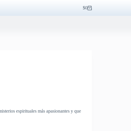
$
0
Carro
de
compra
isterios espirituales más apasionantes y que