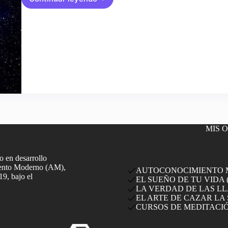
El
Viaje
de
las
Almas
MIS 
 en desarrollo
miento Moderno (AM),
AUTOCONOCIMIENTO MO
19, bajo el
EL SUEÑO DE TU VIDA (
LA VERDAD DE LAS LLA
EL ARTE DE CAZAR LA 
CURSOS DE MEDITACI