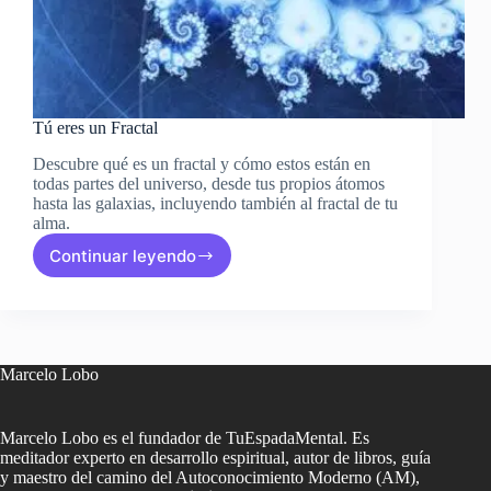
Tú eres un Fractal
Descubre qué es un fractal y cómo estos están en
todas partes del universo, desde tus propios átomos
hasta las galaxias, incluyendo también al fractal de tu
alma.
Continuar leyendo
Tú
eres
un
Fractal
Marcelo Lobo
Marcelo Lobo es el fundador de TuEspadaMental. Es
meditador experto en desarrollo espiritual, autor de libros, guía
y maestro del camino del Autoconocimiento Moderno (AM),