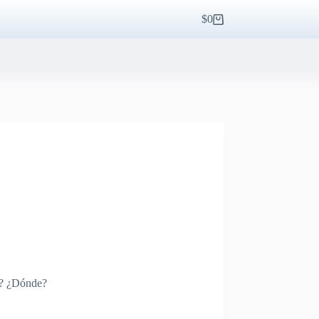
$
0
Carro
de
compra
o? ¿Dónde?