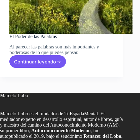
El Poder de las Palabras
Al parecer las palabras son más importantes y
poderosas de lo que puedes pensar.
Continuar leyendo
El
Poder
de
las
Palabras
Marcelo Lobo
Marcelo Lobo es el fundador de TuEspadaMental. Es
meditador experto en desarrollo espiritual, autor de libros, guía
y maestro del camino del Autoconocimiento Moderno (AM),
su primer libro,
Autoconocimiento Moderno
, fue
autopublicado el 2019, bajo el seudónimo
Renacer del Lobo.