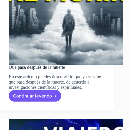
Que pasa después de la muerte
En este articulo puedes descubrir lo que ya se sabe
que pasa después de la muerte, de acuerdo a
investigaciones científicas y espirituales.
Continuar leyendo
Que
pasa
después
de
la
muerte