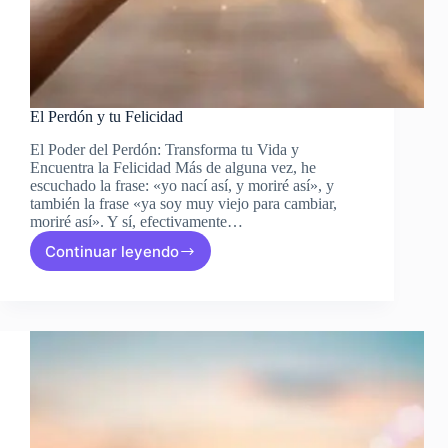
El Perdón y tu Felicidad
El Poder del Perdón: Transforma tu Vida y
Encuentra la Felicidad Más de alguna vez, he
escuchado la frase: «yo nací así, y moriré así», y
también la frase «ya soy muy viejo para cambiar,
moriré así». Y sí, efectivamente…
Continuar leyendo
El
Perdón
y
tu
Felicidad