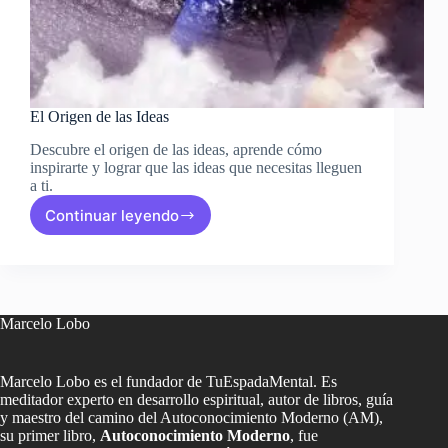
El Origen de las Ideas
Descubre el origen de las ideas, aprende cómo
inspirarte y lograr que las ideas que necesitas lleguen
a ti.
Continuar leyendo
El
Origen
de
las
Ideas
Marcelo Lobo
Marcelo Lobo es el fundador de TuEspadaMental. Es
meditador experto en desarrollo espiritual, autor de libros, guía
y maestro del camino del Autoconocimiento Moderno (AM),
su primer libro,
Autoconocimiento Moderno
, fue