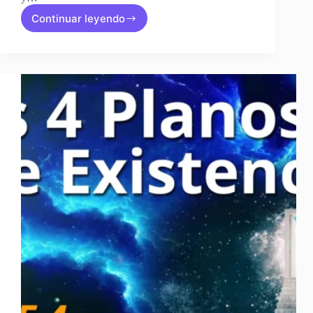
Continuar leyendo
Clase
5:
EL
ORIGEN
ESPIRITUAL
DE
TODO