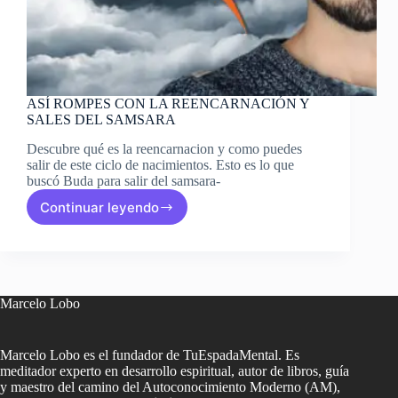
ASÍ ROMPES CON LA REENCARNACIÓN Y
SALES DEL SAMSARA
Descubre qué es la reencarnacion y como puedes
salir de este ciclo de nacimientos. Esto es lo que
buscó Buda para salir del samsara-
Continuar leyendo
ASÍ
ROMPES
CON
LA
REENCARNACIÓN
Y
Marcelo Lobo
SALES
DEL
SAMSARA
Marcelo Lobo es el fundador de TuEspadaMental. Es
meditador experto en desarrollo espiritual, autor de libros, guía
y maestro del camino del Autoconocimiento Moderno (AM),