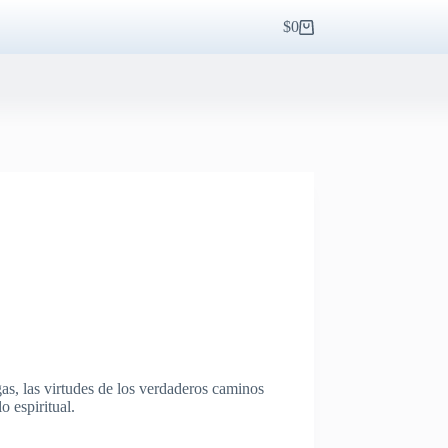
$
0
Carro
de
compra
gas, las virtudes de los verdaderos caminos
o espiritual.