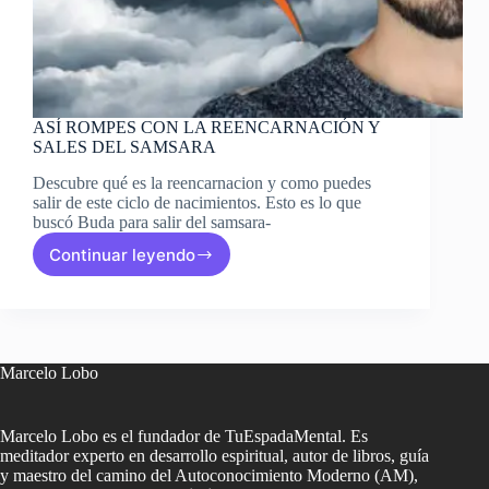
ASÍ ROMPES CON LA REENCARNACIÓN Y
SALES DEL SAMSARA
Descubre qué es la reencarnacion y como puedes
salir de este ciclo de nacimientos. Esto es lo que
buscó Buda para salir del samsara-
Continuar leyendo
ASÍ
ROMPES
CON
LA
REENCARNACIÓN
Y
Marcelo Lobo
SALES
DEL
SAMSARA
Marcelo Lobo es el fundador de TuEspadaMental. Es
meditador experto en desarrollo espiritual, autor de libros, guía
y maestro del camino del Autoconocimiento Moderno (AM),