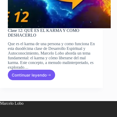
Clase 12: QUÉ ES EL KARMA Y COMO
DESHACERLO
Que es el karma de una persona y como funciona En
esta duodécima clase de Desarrollo Espiritual y
Autoconocimiento, Marcelo Lobo aborda un tema
fundamental: el karma y cómo liberarse del mal
karma. Este concepto, a menudo malinterpretado, es
explorado…
Continuar leyendo
Clase
12:
QUÉ
ES
EL
KARMA
Marcelo Lobo
Y
COMO
DESHACERLO