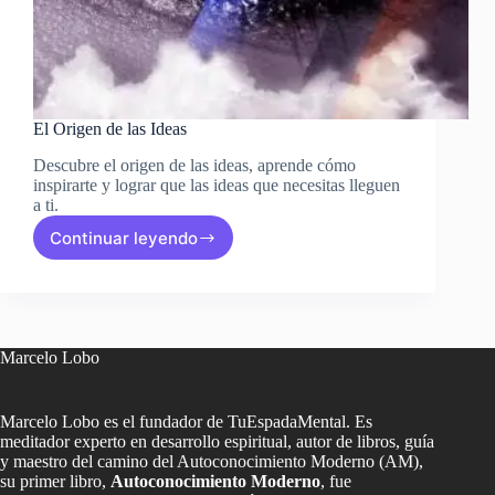
El Origen de las Ideas
Descubre el origen de las ideas, aprende cómo
inspirarte y lograr que las ideas que necesitas lleguen
a ti.
Continuar leyendo
El
Origen
de
las
Ideas
Marcelo Lobo
Marcelo Lobo es el fundador de TuEspadaMental. Es
meditador experto en desarrollo espiritual, autor de libros, guía
y maestro del camino del Autoconocimiento Moderno (AM),
su primer libro,
Autoconocimiento Moderno
, fue