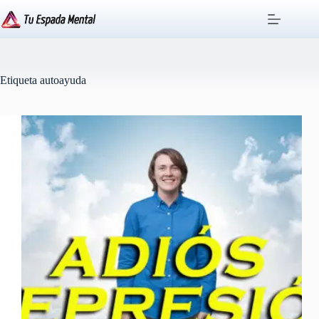
Saltar
al
contenido
Etiqueta
autoayuda