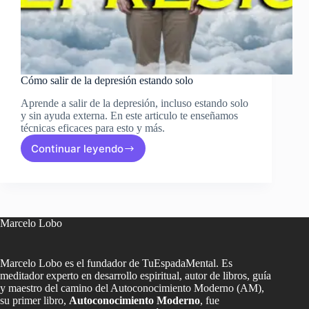
Cómo salir de la depresión estando solo
Aprende a salir de la depresión, incluso estando solo
y sin ayuda externa. En este articulo te enseñamos
técnicas eficaces para esto y más.
Continuar leyendo
Cómo
salir
de
la
depresión
estando
Marcelo Lobo
solo
Marcelo Lobo es el fundador de TuEspadaMental. Es
meditador experto en desarrollo espiritual, autor de libros, guía
y maestro del camino del Autoconocimiento Moderno (AM),
su primer libro,
Autoconocimiento Moderno
, fue