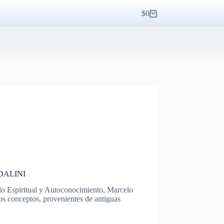
$
0
Carro
de
compra
DALINI
llo Espiritual y Autoconocimiento, Marcelo
os conceptos, provenientes de antiguas