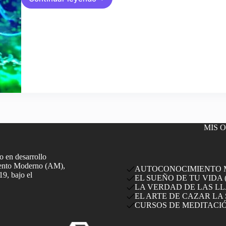
Clase
13:
LIMPIA
TUS
CHAKRAS
y
DESPIERTA
LA
KUNDALINI
MIS 
 en desarrollo
miento Moderno (AM),
AUTOCONOCIMIENTO MO
19, bajo el
EL SUEÑO DE TU VIDA (
LA VERDAD DE LAS LLA
EL ARTE DE CAZAR LA 
CURSOS DE MEDITACI