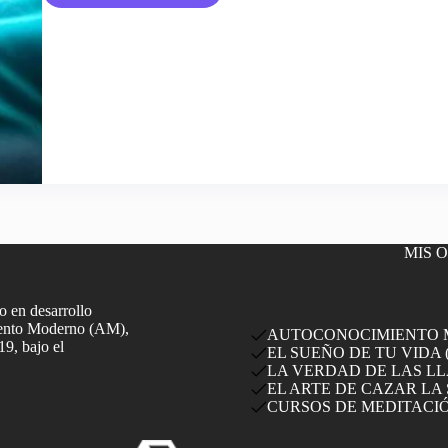
Guía
Definitiva
para
Tener
el
Mejor
Sueño
Lúcido
MIS 
 en desarrollo
miento Moderno (AM),
AUTOCONOCIMIENTO MO
19, bajo el
EL SUEÑO DE TU VIDA (
LA VERDAD DE LAS LLA
EL ARTE DE CAZAR LA 
CURSOS DE MEDITACI