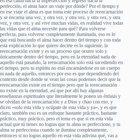
en esa caída hacia la imperfección y regreso hacia la
perfección, el alma hace un viaje por dónde? Por el tiempo y
en ese viaje el alma es que toma este proceso de reencarnación
y se encarna una vez, y otra vez, y otra vez, y otra vez, y otra
vez, y otra vez, y así vive muchas vidas, en realidad vive todas
las vidas que el alma necesite para qué? Para volverse
perfecta, para volverse completamente iluminada, eso es lo
que está buscando el alma hacer dentro del tiempo y con toda
esta explicación lo que quiero decirte es lo siguiente, la
reencarnación existe y es un proceso que ocurre solo y
únicamente dentro del tiempo, pero en la eternidad nada de
aquello está pasando, la reencarnación solo está sucediendo en
el tiempo, pero tu espíritu no está encarnándose en un cuerpo
ni nada de aquello, entonces por eso es que dependiendo del
contexto desde donde se vean las cosas podemos decir que la
reencarnación existe en el tiempo pero que la reencarnación
no existe en la eternidad, así que por ahí hay algunas
enseñanzas espirituales que literalmente le ponen un énfasis y
se olvidan de la reencarnación y a Dios y chao con eso, y
dicen «solo esta vida y ocúpate de esta vida y ya», y es que
claro, también eso es un enfoque bastante práctico, bastante
práctico, muy práctico, pero el tema es que si en esta vida
actual que tú tienes no logras que tu alma se perfeccione, y tu
alma se perfecciona cuando se ilumina completamente,
entonces si no logras aquello en esta vida adivina qué, vas a