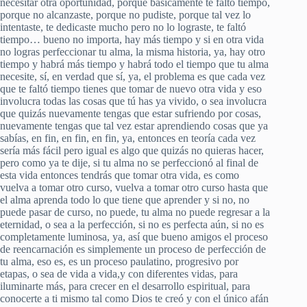
necesitar otra oportunidad, porque básicamente te faltó tiempo,
porque no alcanzaste, porque no pudiste, porque tal vez lo
intentaste, te dedicaste mucho pero no lo lograste, te faltó
tiempo… bueno no importa, hay más tiempo y si en otra vida
no logras perfeccionar tu alma, la misma historia, ya, hay otro
tiempo y habrá más tiempo y habrá todo el tiempo que tu alma
necesite, sí, en verdad que sí, ya, el problema es que cada vez
que te faltó tiempo tienes que tomar de nuevo otra vida y eso
involucra todas las cosas que tú has ya vivido, o sea involucra
que quizás nuevamente tengas que estar sufriendo por cosas,
nuevamente tengas que tal vez estar aprendiendo cosas que ya
sabías, en fin, en fin, en fin, ya, entonces en teoría cada vez
sería más fácil pero igual es algo que quizás no quieras hacer,
pero como ya te dije, si tu alma no se perfeccionó al final de
esta vida entonces tendrás que tomar otra vida, es como
vuelva a tomar otro curso, vuelva a tomar otro curso hasta que
el alma aprenda todo lo que tiene que aprender y si no, no
puede pasar de curso, no puede, tu alma no puede regresar a la
eternidad, o sea a la perfección, si no es perfecta aún, si no es
completamente luminosa, ya, así que bueno amigos el proceso
de reencarnación es simplemente un proceso de perfección de
tu alma, eso es, es un proceso paulatino, progresivo por
etapas, o sea de vida a vida,y con diferentes vidas, para
iluminarte más, para crecer en el desarrollo espiritual, para
conocerte a ti mismo tal como Dios te creó y con el único afán